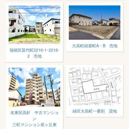
大高町紺屋町A・B 売地
瑞穂区苗代町2216-1･2216-
2 売地
緑区大高町一番割 貸地
名東区高針 中古マンショ
ン
三旺マンション星ヶ丘東