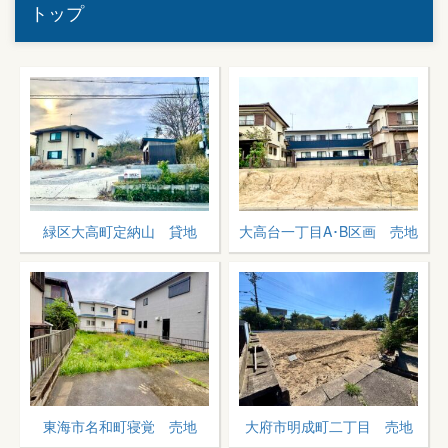
トップ
緑区大高町定納山 貸地
大高台一丁目A･B区画 売地
東海市名和町寝覚 売地
大府市明成町二丁目 売地