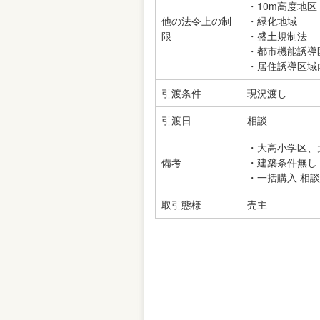
・10m高度地区
他の法令上の制
・緑化地域
限
・盛土規制法
・都市機能誘導
・居住誘導区域
引渡条件
現況渡し
引渡日
相談
・大高小学区、
備考
・建築条件無し
・一括購入 相
取引態様
売主