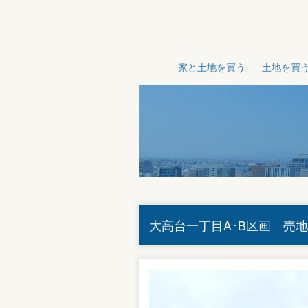
家と土地を買う
土地を買
大高台一丁目A･B区画 売地