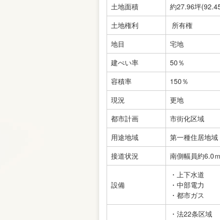
土地面積
約27.96坪
(92.4
土地権利
所有権
地目
宅地
建ぺい率
50％
容積率
150％
現況
更地
都市計画
市街化区域
用途地域
第一種住居地域
接道状況
南側幅員約6.0
・上下水道
設備
・中部電力
・都市ガス
・法22条区域