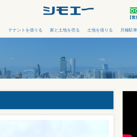
う
テナントを借りる
家と土地を売る
土地を借りる
月極駐