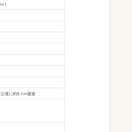
5㎡)
ｍ公道に約5.1ｍ接道